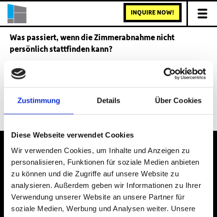
INQUIRE NOW!
Was passiert, wenn die Zimmerabnahme nicht
persönlich stattfinden kann?
Zustimmung
Details
Über Cookies
Back to Magazine Site
Diese Webseite verwendet Cookies
Wir verwenden Cookies, um Inhalte und Anzeigen zu
personalisieren, Funktionen für soziale Medien anbieten
zu können und die Zugriffe auf unsere Website zu
IMPRINT
PRIVACY POLICY
analysieren. Außerdem geben wir Informationen zu Ihrer
phone:
+49 30 939 504 – 0
Verwendung unserer Website an unsere Partner für
soziale Medien, Werbung und Analysen weiter. Unsere
email:
info@studentendorf.berlin