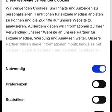
Diese Webseite verwendet Cookies
Supervisory board: Mathias Stieb
Wir verwenden Cookies, um Inhalte und Anzeigen zu
This imprint is also valid for the
Facebook account Schlachtensee,
personalisieren, Funktionen für soziale Medien anbieten
Facebook account Adlershof
and the
Instagram account
.
zu können und die Zugriffe auf unsere Website zu
analysieren. Außerdem geben wir Informationen zu Ihrer
Technical support with WordPress: DYNAMYA
Verwendung unserer Website an unsere Partner für
soziale Medien, Werbung und Analysen weiter. Unsere
Partner führen diese Informationen möglicherweise mit
weiteren Daten zusammen, die Sie ihnen bereitgestellt
haben oder die sie im Rahmen Ihrer Nutzung der Dienste
gesammelt haben.
IMPRINT
PRIVACY POLICY
Einwilligungsauswahl
Notwendig
phone:
+49 30 939 504 – 0
email:
info@studentendorf.berlin
Präferenzen
Statistiken