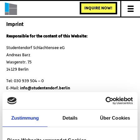
INQUIRE NOW!
Imprint
Responsible for the content of this Website:
Studentendorf Schlachtensee eG
Andreas Barz
Wasgenstr. 75
14129 Berlin
Tel: 030 939 504 – 0
E-Mail:
info@studentendorf.berlin
www.studentendorf.berlin
Registered office: Berlin
Registrar: Amtsgericht Berlin-Charlottenburg GnR 599 B
Zustimmung
Details
Über Cookies
Auditing Association: Auditing association of small and medium-sized
cooperatives e.V. (PkmG)
Board: Andreas Barz (Vors.), Jens-Uwe Köhler