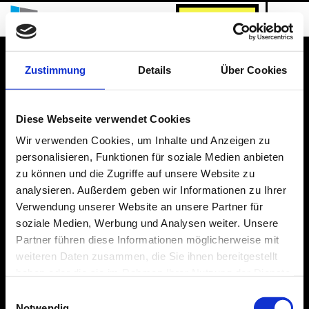
INQUIRE NOW!
Zustimmung
Details
Über Cookies
IMPRINT
PRIVACY POLICY
Diese Webseite verwendet Cookies
phone:
+49 30 939 504 – 0
Wir verwenden Cookies, um Inhalte und Anzeigen zu
email:
info@studentendorf.berlin
personalisieren, Funktionen für soziale Medien anbieten
zu können und die Zugriffe auf unsere Website zu
analysieren. Außerdem geben wir Informationen zu Ihrer
Verwendung unserer Website an unsere Partner für
soziale Medien, Werbung und Analysen weiter. Unsere
Partner führen diese Informationen möglicherweise mit
weiteren Daten zusammen, die Sie ihnen bereitgestellt
haben oder die sie im Rahmen Ihrer Nutzung der Dienste
gesammelt haben.
Einwilligungsauswahl
Notwendig