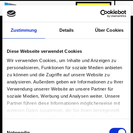
INQUIRE NOW!
Zustimmung
Details
Über Cookies
IMPRINT
PRIVACY POLICY
Diese Webseite verwendet Cookies
phone:
+49 30 939 504 – 0
Wir verwenden Cookies, um Inhalte und Anzeigen zu
email:
info@studentendorf.berlin
personalisieren, Funktionen für soziale Medien anbieten
zu können und die Zugriffe auf unsere Website zu
analysieren. Außerdem geben wir Informationen zu Ihrer
Verwendung unserer Website an unsere Partner für
soziale Medien, Werbung und Analysen weiter. Unsere
Partner führen diese Informationen möglicherweise mit
weiteren Daten zusammen, die Sie ihnen bereitgestellt
haben oder die sie im Rahmen Ihrer Nutzung der Dienste
gesammelt haben.
Einwilligungsauswahl
Notwendig