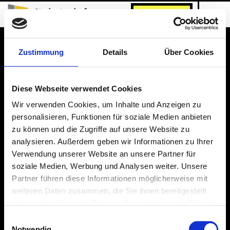
Studentendorf
INQUIRE NOW!
Adlershof
Zustimmung
Details
Über Cookies
IMPRINT
PRIVACY POLICY
Diese Webseite verwendet Cookies
phone:
+49 30 939 504 – 0
Wir verwenden Cookies, um Inhalte und Anzeigen zu
email:
info@studentendorf.berlin
personalisieren, Funktionen für soziale Medien anbieten
zu können und die Zugriffe auf unsere Website zu
analysieren. Außerdem geben wir Informationen zu Ihrer
Verwendung unserer Website an unsere Partner für
soziale Medien, Werbung und Analysen weiter. Unsere
Partner führen diese Informationen möglicherweise mit
weiteren Daten zusammen, die Sie ihnen bereitgestellt
haben oder die sie im Rahmen Ihrer Nutzung der Dienste
gesammelt haben.
Einwilligungsauswahl
Notwendig