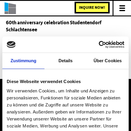
INQUIRE NOW!
60th anniversary celebration Studentendorf
Schlachtensee
Zustimmung
Details
Über Cookies
Back to Magazine Site
Diese Webseite verwendet Cookies
Wir verwenden Cookies, um Inhalte und Anzeigen zu
personalisieren, Funktionen für soziale Medien anbieten
zu können und die Zugriffe auf unsere Website zu
IMPRINT
PRIVACY POLICY
analysieren. Außerdem geben wir Informationen zu Ihrer
phone:
+49 30 939 504 – 0
Verwendung unserer Website an unsere Partner für
soziale Medien, Werbung und Analysen weiter. Unsere
email:
info@studentendorf.berlin