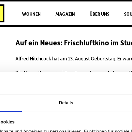
WOHNEN
MAGAZIN
ÜBER UNS
SO
Auf ein Neues: Frischluftkino im St
Alfred Hitchcock hat am 13. August Geburtstag. Er wär
Die Neuen Kammerspiele nehmen das zum Anlass und 
am
12., 13. und 14.08. erneut für drei Tage ins Frischluftkin
Studentendorf.
Details
Programm und Kartenkauf hier
Cookies
nhalte und Anzeigen zu personalisieren, Funktionen für soziale